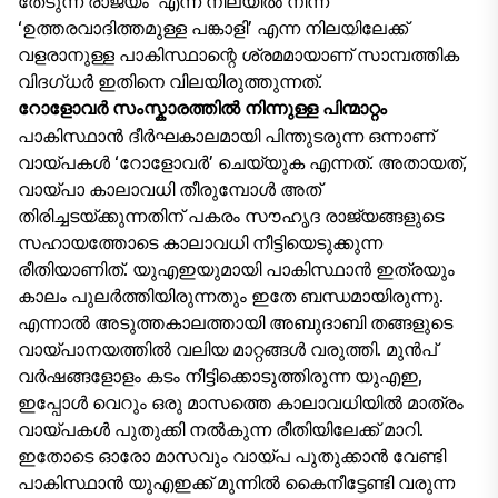
തേടുന്ന രാജ്യം’ എന്ന നിലയിൽ നിന്ന്
‘ഉത്തരവാദിത്തമുള്ള പങ്കാളി’ എന്ന നിലയിലേക്ക്
വളരാനുള്ള പാകിസ്ഥാന്റെ ശ്രമമായാണ് സാമ്പത്തിക
വിദഗ്ധർ ഇതിനെ വിലയിരുത്തുന്നത്.
റോളോവർ സംസ്കാരത്തിൽ നിന്നുള്ള പിന്മാറ്റം
പാകിസ്ഥാൻ ദീർഘകാലമായി പിന്തുടരുന്ന ഒന്നാണ്
വായ്പകൾ ‘റോളോവർ’ ചെയ്യുക എന്നത്. അതായത്,
വായ്പാ കാലാവധി തീരുമ്പോൾ അത്
തിരിച്ചടയ്ക്കുന്നതിന് പകരം സൗഹൃദ രാജ്യങ്ങളുടെ
സഹായത്തോടെ കാലാവധി നീട്ടിയെടുക്കുന്ന
രീതിയാണിത്. യുഎഇയുമായി പാകിസ്ഥാൻ ഇത്രയും
കാലം പുലർത്തിയിരുന്നതും ഇതേ ബന്ധമായിരുന്നു.
എന്നാൽ അടുത്തകാലത്തായി അബുദാബി തങ്ങളുടെ
വായ്പാനയത്തിൽ വലിയ മാറ്റങ്ങൾ വരുത്തി. മുൻപ്
വർഷങ്ങളോളം കടം നീട്ടിക്കൊടുത്തിരുന്ന യുഎഇ,
ഇപ്പോൾ വെറും ഒരു മാസത്തെ കാലാവധിയിൽ മാത്രം
വായ്പകൾ പുതുക്കി നൽകുന്ന രീതിയിലേക്ക് മാറി.
ഇതോടെ ഓരോ മാസവും വായ്പ പുതുക്കാൻ വേണ്ടി
പാകിസ്ഥാൻ യുഎഇക്ക് മുന്നിൽ കൈനീട്ടേണ്ടി വരുന്ന