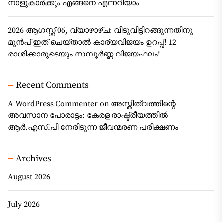
നാളുകാർക്കും എങ്ങനെ എന്നറിയാം
2026 ആഗസ്റ്റ് 06, വ്യാഴാഴ്‌ച: വീടുവിട്ടിറങ്ങുന്നതിനു
മുൻപ് ഇത് ചെയ്താൽ കാര്യവിജയം ഉറപ്പ്! 12
രാശിക്കാരുടെയും സമ്പൂർണ്ണ വിജയഫലം!
Recent Comments
A WordPress Commenter
on
അസ്തിത്വത്തിന്റെ
അവസാന പോരാട്ടം: കേരള രാഷ്ട്രീയത്തിൽ
ആർ.എസ്.പി നേരിടുന്ന ജീവന്മരണ പരീക്ഷണം
Archives
August 2026
July 2026