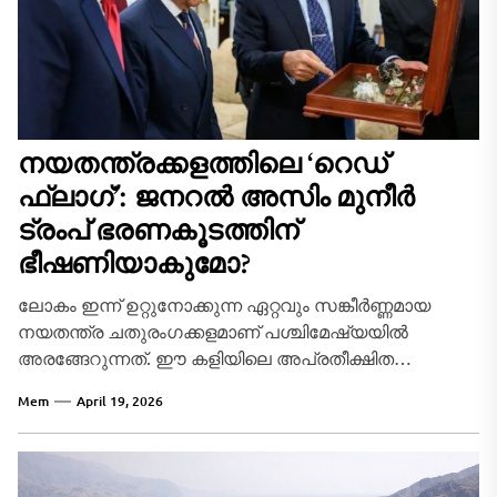
നയതന്ത്രക്കളത്തിലെ ‘റെഡ്
ഫ്ലാഗ്’: ജനറൽ അസിം മുനീർ
ട്രംപ് ഭരണകൂടത്തിന്
ഭീഷണിയാകുമോ?
ലോകം ഇന്ന് ഉറ്റുനോക്കുന്ന ഏറ്റവും സങ്കീർണ്ണമായ
നയതന്ത്ര ചതുരംഗക്കളമാണ് പശ്ചിമേഷ്യയിൽ
അരങ്ങേറുന്നത്. ഈ കളിയിലെ അപ്രതീക്ഷിത
കരുക്കളിലൊന്നായി പാകിസ്ഥാൻ സൈനിക മേധാവി
Mem
April 19, 2026
ജനറൽ അസിം മുനീർ മാറുമ്പോൾ,...