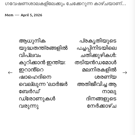
ഗവേഷണശാലകളിലേക്കും ചേക്കേറുന്ന കാഴ്ചയാണ്
ഇന്ന് മിഡിൽ ഈസ്റ്റിൽ നാം കാണുന്നത്. സൈനികർ
Mem
April 5, 2026
തമ്മിലുള്ള നേരിട്ടുള്ള ഏറ്റുമുട്ടലിനേക്കാൾ ഉപരിയായി
ഒരു...
Post
ആധുനിക
പ്രകൃതിയുടെ
യുദ്ധതന്ത്രങ്ങളിൽ
പച്ചപ്പിനിടയിലെ
navigation
വിപ്ലവം
ചതിക്കുഴികൾ:
കുറിക്കാൻ ഇന്ത്യ:
തടിയൻഡമോൾ
ഇറാൻ്റെ
മലനിരകളിൽ
Previous
Ne
ഷാഹെദിനെ
ശരണ്യ
post:
pos
വെല്ലുന്ന ‘ലാർജർ
അതിജീവിച്ച ആ
ബേർഡ്’
നാലു
ഡ്രോണുകൾ
ദിനങ്ങളുടെ
വരുന്നു
നേർക്കാഴ്ച