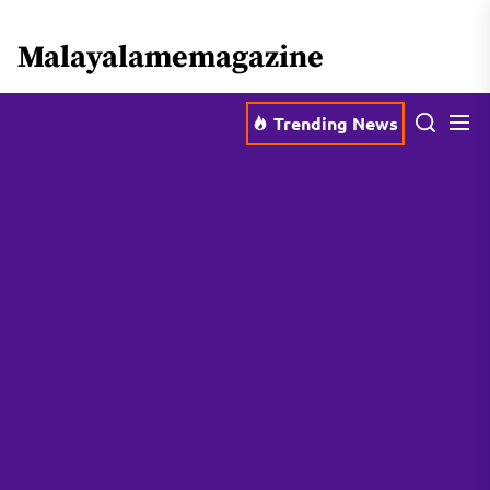
Skip
Malayalamemagazine
to
the
content
Trending News