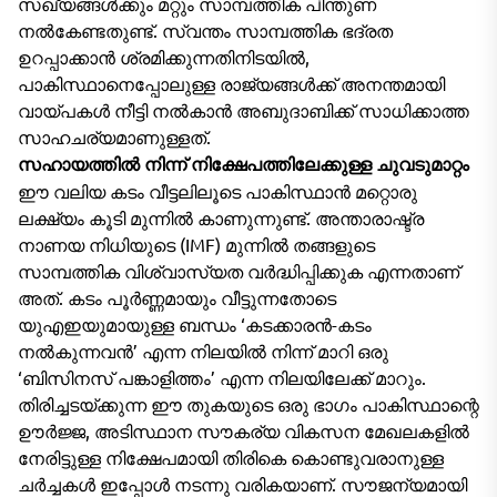
സഖ്യങ്ങൾക്കും മറ്റും സാമ്പത്തിക പിന്തുണ
നൽകേണ്ടതുണ്ട്. സ്വന്തം സാമ്പത്തിക ഭദ്രത
ഉറപ്പാക്കാൻ ശ്രമിക്കുന്നതിനിടയിൽ,
പാകിസ്ഥാനെപ്പോലുള്ള രാജ്യങ്ങൾക്ക് അനന്തമായി
വായ്പകൾ നീട്ടി നൽകാൻ അബുദാബിക്ക് സാധിക്കാത്ത
സാഹചര്യമാണുള്ളത്.
സഹായത്തിൽ നിന്ന് നിക്ഷേപത്തിലേക്കുള്ള ചുവടുമാറ്റം
ഈ വലിയ കടം വീട്ടലിലൂടെ പാകിസ്ഥാൻ മറ്റൊരു
ലക്ഷ്യം കൂടി മുന്നിൽ കാണുന്നുണ്ട്. അന്താരാഷ്ട്ര
നാണയ നിധിയുടെ (IMF) മുന്നിൽ തങ്ങളുടെ
സാമ്പത്തിക വിശ്വാസ്യത വർദ്ധിപ്പിക്കുക എന്നതാണ്
അത്. കടം പൂർണ്ണമായും വീട്ടുന്നതോടെ
യുഎഇയുമായുള്ള ബന്ധം ‘കടക്കാരൻ-കടം
നൽകുന്നവൻ’ എന്ന നിലയിൽ നിന്ന് മാറി ഒരു
‘ബിസിനസ് പങ്കാളിത്തം’ എന്ന നിലയിലേക്ക് മാറും.
തിരിച്ചടയ്ക്കുന്ന ഈ തുകയുടെ ഒരു ഭാഗം പാകിസ്ഥാന്റെ
ഊർജ്ജ, അടിസ്ഥാന സൗകര്യ വികസന മേഖലകളിൽ
നേരിട്ടുള്ള നിക്ഷേപമായി തിരികെ കൊണ്ടുവരാനുള്ള
ചർച്ചകൾ ഇപ്പോൾ നടന്നു വരികയാണ്. സൗജന്യമായി