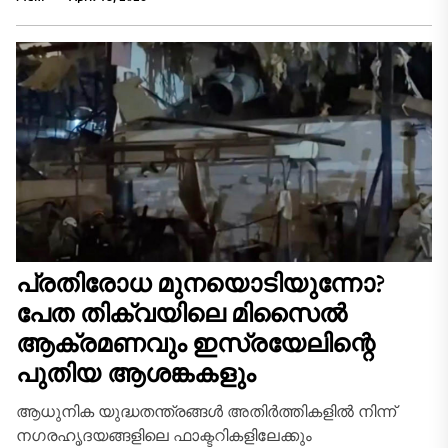
വീണ്ടും തുറന്നുകൊടുത്തതോടെ ലോക
സമ്പദ്‌വ്യവസ്ഥയിൽ പടർന്നിരുന്ന കരിനിഴൽ ഒരല്പം
മാഞ്ഞു...
പ്രതിരോധ മുനയൊടിയുന്നോ?
പേത തിക്വയിലെ മിസൈൽ
ആക്രമണവും ഇസ്രയേലിന്റെ
പുതിയ ആശങ്കകളും
ആധുനിക യുദ്ധതന്ത്രങ്ങൾ അതിർത്തികളിൽ നിന്ന്
നഗരഹൃദയങ്ങളിലെ ഫാക്ടറികളിലേക്കും