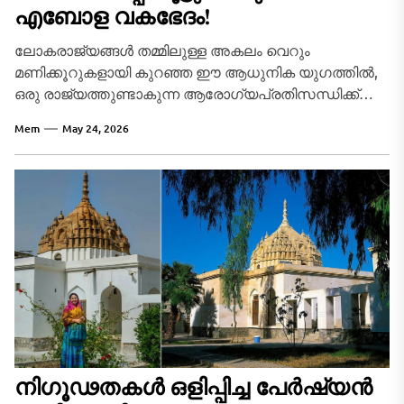
എബോള വകഭേദം!
ലോകരാജ്യങ്ങൾ തമ്മിലുള്ള അകലം വെറും
മണിക്കൂറുകളായി കുറഞ്ഞ ഈ ആധുനിക യുഗത്തിൽ,
ഒരു രാജ്യത്തുണ്ടാകുന്ന ആരോഗ്യപ്രതിസന്ധിക്ക്
അതിർത്തികൾ ഭേദിച്ച് മറ്റൊരിടത്തേക്ക് വ്യാപിക്കാൻ
Mem
May 24, 2026
ദിവസങ്ങളോ ആഴ്ചകളോ ആവശ്യമില്ല. കഴിഞ്ഞ...
നിഗൂഢതകൾ ഒളിപ്പിച്ച പേർഷ്യൻ