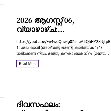
2026 ആഗസ്റ്റ് 06,
വ്യാഴാഴ്‌ച:
വീടുവിട്ടിറങ്ങുന്നതിനു
https://youtu.be/En4wdQhwIg0?si=uA5QhHY2zNjfpB
മുൻപ് ഇത് ചെയ്താൽ
1. മേടം രാശി (അശ്വതി, ഭരണി, കാർത്തിക 1/4)
ധരിക്കേണ്ട നിറം: മഞ്ഞ, കനകാംബര നിറം (മഞ്ഞ
കാര്യവിജയം ഉറപ്പ്! 12
കലർന്ന ചുവപ്പ്) ആരാധിക്കേണ്ട ദേവീദേവന്മാർ:
Read More
രാശിക്കാരുടെയും
മഹാവിഷ്ണു, സുബ്രഹ്മണ്യസ്വാമി ഇറങ്ങേണ്ട
ശുഭസമയം: രാവിലെ 07:15 നും...
സമ്പൂർണ്ണ വിജയഫലം!
ദിവസഫലം: