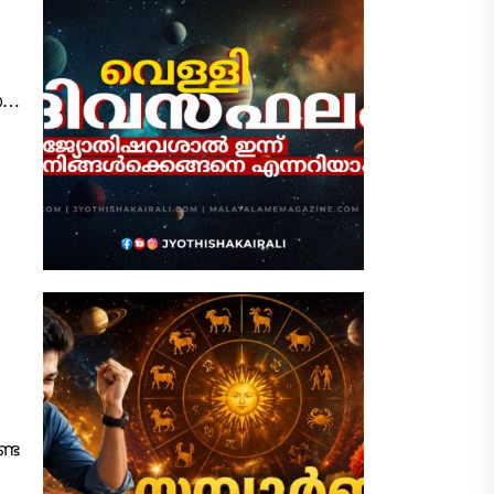
ായ
ണ്ട