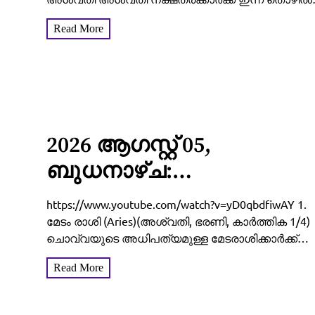
രംഗത്തും വ്യക്തിജീവിതത്തിലും മികച്ച പുരോഗതി
Read More
ആത്മവിശ്വാസവും പ്രകടമാകുന്ന ദിനമാണ്.
മുടങ്ങിക്കിടന്ന പല പദ്ധതികളും പുനരാരംഭിക്കാൻ
സാധിക്കുകയും, ജോലിസ്ഥലത്ത് നിങ്ങളുടെ
നിർദ്ദേശങ്ങൾക്ക് വലിയ സ്വീകാര്യത...
2026 ആഗസ്റ്റ് 05,
ബുധനാഴ്ച:
വീടുവിട്ടിറങ്ങുന്നതിനു
https://www.youtube.com/watch?v=yD0qbdfiwAY 1.
മുൻപ് ഇത് ചെയ്താൽ
മേടം രാശി (Aries)(അശ്വതി, ഭരണി, കാർത്തിക 1/4)
ചൊവ്വയുടെ അധിപത്യമുള്ള മേടരാശിക്കാർക്ക്
കാര്യവിജയം ഉറപ്പ്! 12
ഇന്നത്തെ ദിവസം ആത്മവിശ്വാസത്തോടെയുള്ള
Read More
രാശിക്കാരുടെയും
തുടക്കം വലിയ വിജയങ്ങൾ നൽകും. ധരിക്കേണ്ട നിറ
ചുവപ്പ്, വെളുപ്പ് (കറുപ്പ് പൂർണ്ണമായും ഒഴിവാക്കുക)....
സമ്പൂർണ്ണ വിജയഫലം!