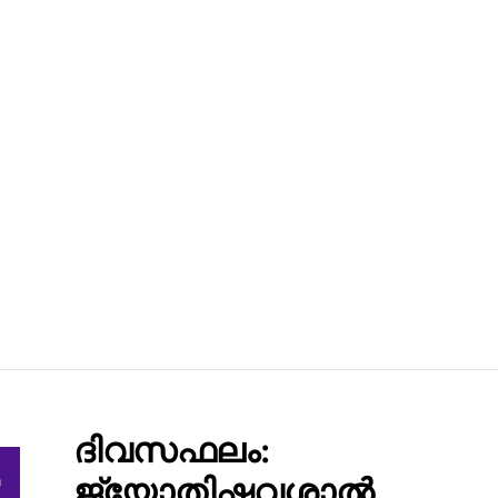
ദിവസഫലം:
h
ജ്യോതിഷവശാൽ