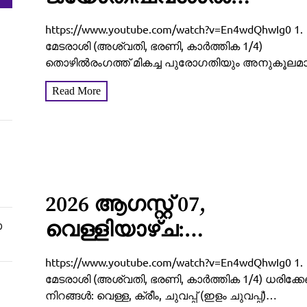
നിങ്ങളുടെ ഇന്ന്‌ (2026
https://www.youtube.com/watch?v=En4wdQhwIg0 1.
ആഗസ്റ്റ് 07, വെള്ളി)
മേടരാശി (അശ്വതി, ഭരണി, കാർത്തിക 1/4)
തൊഴിൽരംഗത്ത് മികച്ച പുരോഗതിയും അനുകൂലമ
എങ്ങനെ എന്നറിയാം
മാറ്റങ്ങളും പ്രതീക്ഷിക്കാവുന്ന ദിവസമാണിത്. മുൻപ്
Read More
മുടങ്ങിക്കിടന്ന പല പദ്ധതികളും പുനരാരംഭിക്കാനും
വിജയകരമായി പൂർത്തിയാക്കാനും സാധിക്കും.
സാമ്പത്തിക ബാധ്യതകൾ ഒരളവുവരെ...
2026 ആഗസ്റ്റ് 07,
വെള്ളിയാഴ്ച:
ോ
വീടുവിട്ടിറങ്ങുന്നതിനു
https://www.youtube.com/watch?v=En4wdQhwIg0 1.
മുൻപ് ഇത് ചെയ്താൽ
മേടരാശി (അശ്വതി, ഭരണി, കാർത്തിക 1/4) ധരിക്കേ
നിറങ്ങൾ: വെള്ള, ക്രീം, ചുവപ്പ് (ഇളം ചുവപ്പ്)
കാര്യവിജയം ഉറപ്പ്! 12