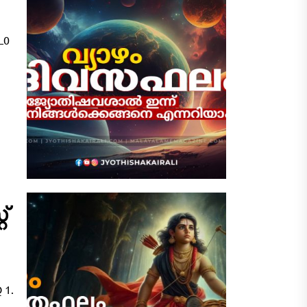
L0
്
 1.