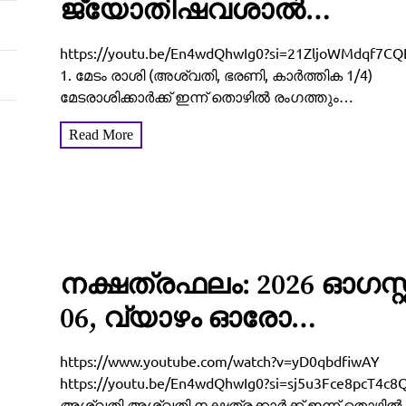
ജ്യോതിഷവശാൽ
നിങ്ങളുടെ ഇന്ന്‌ (2026
https://youtu.be/En4wdQhwIg0?si=21ZljoWMdqf7CQ
ആഗസ്റ്റ് 06, വ്യാഴം)
1. മേടം രാശി (അശ്വതി, ഭരണി, കാർത്തിക 1/4)
മേടരാശിക്കാർക്ക് ഇന്ന് തൊഴിൽ രംഗത്തും
എങ്ങനെ എന്നറിയാം
വ്യക്തിജീവിതത്തിലും ഒരുപോലെ
Read More
ആത്മവിശ്വാസവും പുരോഗതിയും തെളിയുന്ന
സുദിനമാണ്. ആസൂത്രണം ചെയ്ത പദ്ധതികൾ
കൃത്യസമയത്ത് പൂർത്തിയാക്കാൻ സാധിക്കും.
ജോലിസ്ഥലത്ത്...
നക്ഷത്രഫലം: 2026 ഓഗസ്റ്റ
06, വ്യാഴം ഓരോ
നാളുകാർക്കും എങ്ങനെ
https://www.youtube.com/watch?v=yD0qbdfiwAY
എന്നറിയാം
https://youtu.be/En4wdQhwIg0?si=sj5u3Fce8pcT4c8Q
അശ്വതി അശ്വതി നക്ഷത്രക്കാർക്ക് ഇന്ന് തൊഴിൽ