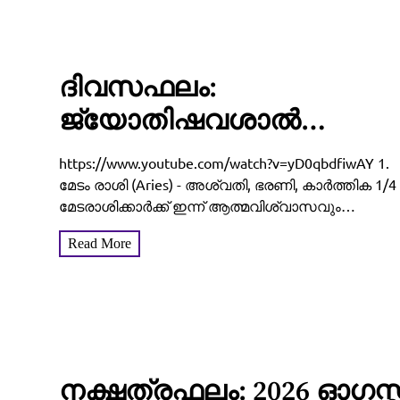
ദിവസഫലം:
ജ്യോതിഷവശാൽ
നിങ്ങളുടെ ഇന്ന്‌ (2026
https://www.youtube.com/watch?v=yD0qbdfiwAY 1.
ആഗസ്റ്റ് 05, ബുധൻ)
മേടം രാശി (Aries) - അശ്വതി, ഭരണി, കാർത്തിക 1/4
മേടരാശിക്കാർക്ക് ഇന്ന് ആത്മവിശ്വാസവും
എങ്ങനെ എന്നറിയാം
ഊർജ്ജസ്വലതയും നിറഞ്ഞുനിൽക്കുന്ന ദിവസമാണ
Read More
കർമ്മരംഗത്ത് നിങ്ങളുടെ പരിശ്രമങ്ങൾക്കും
കഠിനാധ്വാനത്തിനും അർഹമായ അംഗീകാരങ്ങൾ
തേടിയെത്തും. ദീർഘകാലമായി കുടുങ്ങിക്കിടന്നിരുന്ന.
നക്ഷത്രഫലം: 2026 ഓഗസ്റ്റ