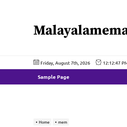
Skip
to
the
Malayalamema
content
Friday, August 7th, 2026
12:12:48 P
Sample Page
Home
mem