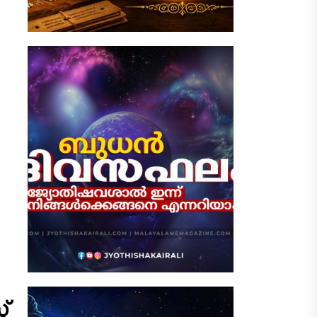
്.
..
്