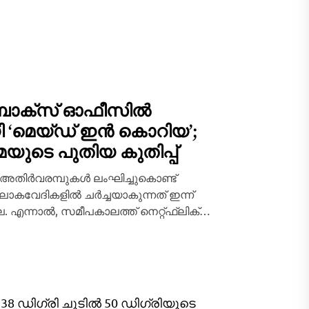
ക്സ് ഓഫീസിൽ
ി ‘മെയ്ഡ് ഇൻ കൊറിയ’;
മയുടെ പുതിയ കുതിപ്പ്
 അതിർവരമ്പുകൾ ലംഘിച്ചുകൊണ്ട്
ോകവേദികളിൽ ചർച്ചയാകുന്നത് ഇന്ന്
. എന്നാൽ, സമീപകാലത്ത് നെറ്റ്ഫ്ലിക്സ്
ാറ്റ്‌ഫോമുകൾ വഴി ഒരു ദക്ഷിണേന്ത്യൻ...
38 ഡിഗ്രി ചൂടിൽ 50 ഡിഗ്രിയുടെ