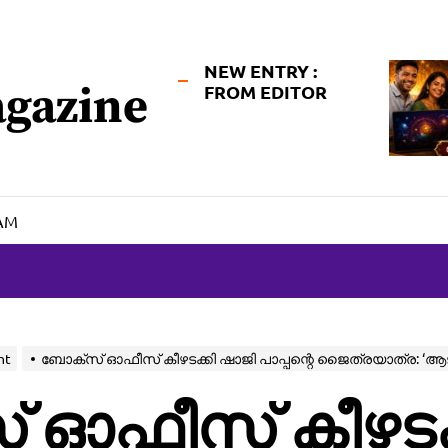
NEW ENTRY :
gazine
FROM EDITOR
 AM
nt
ബോക്‌സ് ഓഫീസ് കീഴടക്കി ഷാജി പാപ്പന്റെ ജൈത്രയാത്ര: ‘ആട് 
 ഓഫീസ് കീഴടക