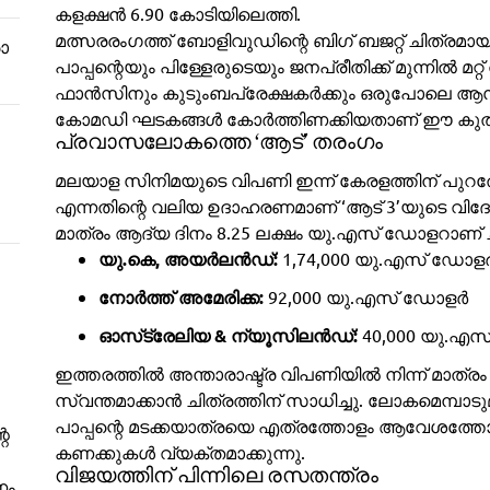
കളക്ഷൻ 6.90 കോടിയിലെത്തി.
മത്സരരംഗത്ത് ബോളിവുഡിന്റെ ബിഗ് ബജറ്റ് ചിത്രമായ ‘ധ
ോ
പാപ്പന്റെയും പിള്ളേരുടെയും ജനപ്രീതിക്ക് മുന്നിൽ മറ്റ
ഫാൻസിനും കുടുംബപ്രേക്ഷകർക്കും ഒരുപോലെ ആസ്വ
കോമഡി ഘടകങ്ങൾ കോർത്തിണക്കിയതാണ് ഈ കുതിപ്
പ്രവാസലോകത്തെ ‘ആട്’ തരംഗം
മലയാള സിനിമയുടെ വിപണി ഇന്ന് കേരളത്തിന് പുറത്തേക്
എന്നതിന്റെ വലിയ ഉദാഹരണമാണ് ‘ആട് 3’യുടെ വിദേ
മാത്രം ആദ്യ ദിനം 8.25 ലക്ഷം യു.എസ് ഡോളറാണ് ച
യു.കെ, അയർലൻഡ്:
1,74,000 യു.എസ് ഡോള
നോർത്ത് അമേരിക്ക:
92,000 യു.എസ് ഡോളർ
ഓസ്‌ട്രേലിയ & ന്യൂസിലൻഡ്:
40,000 യു.എ
ഇത്തരത്തിൽ അന്താരാഷ്ട്ര വിപണിയിൽ നിന്ന് മാത്ര
സ്വന്തമാക്കാൻ ചിത്രത്തിന് സാധിച്ചു. ലോകമെമ്പാട
പാപ്പന്റെ മടക്കയാത്രയെ എത്രത്തോളം ആവേശത്തോ
റെ
കണക്കുകൾ വ്യക്തമാക്കുന്നു.
വിജയത്തിന് പിന്നിലെ രസതന്ത്രം
ണം