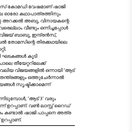
 മാസ്-കോമഡി വേഷമാണ് ഷാജി
ിലെ ഓരോ കഥാപാത്രത്തിനും
്റെ അറക്കൽ അബു, വിനായകന്റെ
െല്ലാം വീണ്ടും ഒന്നിച്ചപ്പോൾ
. വിജയ് ബാബു, ഇന്ദ്രൻസ്,
ുവൽ തോമസിന്റെ തിരക്കഥയിലെ
റി.
ി ഘടകങ്ങൾ കൂടി
ോലെ തീയേറ്ററിലേക്ക്
വലിയ വിജയങ്ങളിൽ ഒന്നായി ‘ആട്
് തന്ത്രങ്ങളും ഒത്തുചേർന്നാൽ
ങൾ സൃഷ്ടിക്കാമെന്ന്
നിടുമ്പോൾ, ‘ആട് 3’ വരും
 ഉറപ്പാണ്. വൺ ലാസ്റ്റ് റൈഡ്
വേശം കണ്ടാൽ ഷാജി പാപ്പനെ അത്ര
ഉറപ്പാണ്.