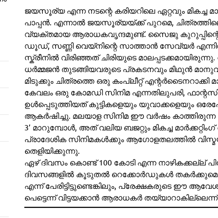
ജയസൂര്യ എന്ന നടന്റെ കരിയറിലെ ഏറ്റവും മികച്ച
പാപ്പൻ. എന്നാൽ ജയസൂര്യയ്ക്ക് പുറമെ, ചിത്രത്ത
വ്യക്തമായ ആരാധകവൃന്ദമുണ്ട്. സൈജു കുറുപ്പിന
ഡൂഡ്, സണ്ണി വെയ്‌നിന്റെ സാത്താൻ സേവ്യർ എന്നിവര
സ്ക്രീനിൽ വിരിഞ്ഞത് ചിരിയുടെ മാലപ്പടക്കമായിരുന്നു
ധർമ്മജൻ തുടങ്ങിയവരുടെ പ്രകടനവും മിഥുൻ മാന
മിടുക്കും ചിത്രത്തെ ഒരു കംപ്ലീറ്റ് എന്റർടൈനറാക്കി മാറ്
കേവലം ഒരു കോമഡി സിനിമ എന്നതിലുപരി, ഫാന്റസ
ഉൾപ്പെടുത്തിയത് കുട്ടികളെയും യുവാക്കളെയും ഒരേപ
ആകർഷിച്ചു. മലയാള സിനിമ ഈ വർഷം കാത്തിരുന്ന 
3’ മാറുമ്പോൾ, അത് വലിയ ബജറ്റും മികച്ച മാർക്കറ്റിംഗ
പ്രാദേശിക സിനിമകൾക്കും ആഗോളതലത്തിൽ വിസ്മയങ്
തെളിയിക്കുന്നു.
ഏഴ് ദിവസം കൊണ്ട് 100 കോടി എന്ന നാഴികക്കല്ല് പിന്
ദിവസങ്ങളിൽ കൂടുതൽ റെക്കോർഡുകൾ തകർക്കുമെന്ന്
എന്ന് പേരിട്ടിട്ടുണ്ടെങ്കിലും, പ്രേക്ഷകരുടെ ഈ ആ
പെട്ടെന്ന് വിട്ടയക്കാൻ ആരാധകർ തയ്യാറാകില്ലെന്ന് 