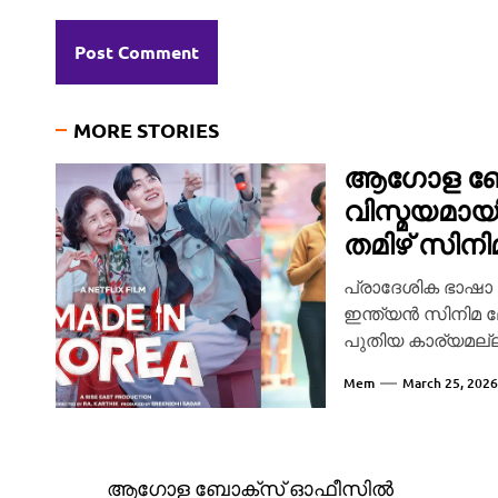
MORE STORIES
ആഗോള ബോ
വിസ്മയമായ
തമിഴ് സിനി
പ്രാദേശിക ഭാഷാ
ഇന്ത്യൻ സിനിമ ല
പുതിയ കാര്യമല്ല
പോലുള്ള ഒടിടി പ്ല
Mem
March 25, 2026
Post
ആഗോള ബോക്സ് ഓഫീസിൽ