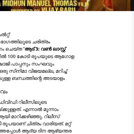
റ്റ്’
ഭാഗത്തിലൂടെ ചരിത്രം
നം ചെയ്ത
‘ആട് 3: വൺ ലാസ്റ്റ്
ള്ളിൽ 100 കോടി രൂപയുടെ ആഗോള
. ഷാജി പാപ്പനും സംഘവും
 സിനിമാ വിജയമല്ല, മറിച്ച്
ലുള്ള ബന്ധത്തിന്റെ അടയാളം
ാവം
 ഡിവിഡി റിലീസിലൂടെ
കുള്ളത്. എന്നാൽ മൂന്നാം
യി മാറിക്കഴിഞ്ഞു. റിലീസ്
 രൂപയാണ് ചിത്രം വാരിയത്. മറ്റ്
ർത്തപ്പോൾ ആദ്യ ദിന ആഭ്യന്തര