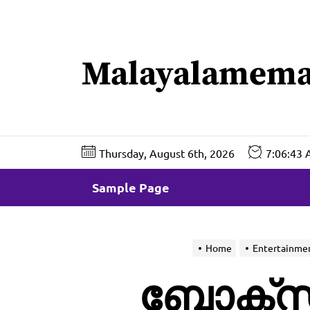
Skip
to
the
Malayalamema
content
Thursday, August 6th, 2026
7:06:44
Sample Page
Home
Entertainme
ബോക്‌സ്