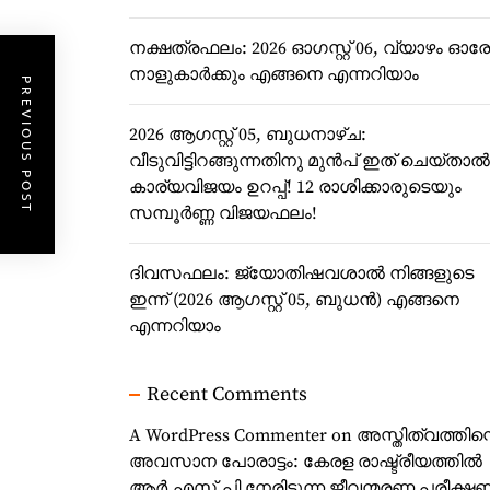
നക്ഷത്രഫലം: 2026 ഓഗസ്റ്റ് 06, വ്യാഴം ഓര
നാളുകാർക്കും എങ്ങനെ എന്നറിയാം
PREVIOUS POST
2026 ആഗസ്റ്റ് 05, ബുധനാഴ്ച:
വീടുവിട്ടിറങ്ങുന്നതിനു മുൻപ് ഇത് ചെയ്താൽ
കാര്യവിജയം ഉറപ്പ്! 12 രാശിക്കാരുടെയും
സമ്പൂർണ്ണ വിജയഫലം!
ദിവസഫലം: ജ്യോതിഷവശാൽ നിങ്ങളുടെ
ഇന്ന്‌ (2026 ആഗസ്റ്റ് 05, ബുധൻ) എങ്ങനെ
എന്നറിയാം
Recent Comments
A WordPress Commenter
on
അസ്തിത്വത്തിന്
അവസാന പോരാട്ടം: കേരള രാഷ്ട്രീയത്തിൽ
ആർ.എസ്.പി നേരിടുന്ന ജീവന്മരണ പരീക്ഷ