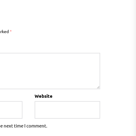
arked
*
Website
he next time I comment.