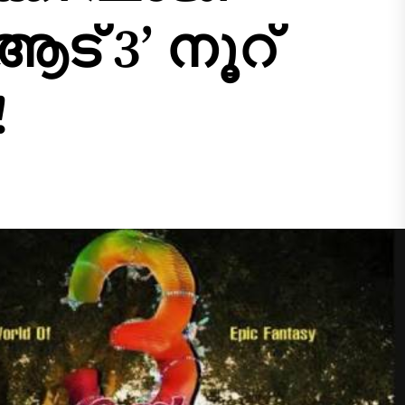
ട് 3’ നൂറ്
!