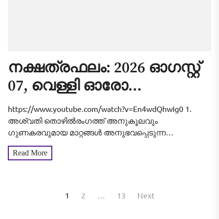
നക്ഷത്രഫലം: 2026 ഓഗസ്റ്റ്
07, വെള്ളി ഓരോ
നാളുകാർക്കും എങ്ങനെ
https://www.youtube.com/watch?v=En4wdQhwIg0 1.
എന്നറിയാം
അശ്വതി തൊഴിൽരംഗത്ത് അനുകൂലവും
ഗുണകരവുമായ മാറ്റങ്ങൾ അനുഭവപ്പെടുന്ന
ദിവസമാണിത്. മുൻപ് മുടങ്ങിക്കിടന്ന പല പദ്ധതികളും
Read More
പുനരാരംഭിക്കാനും വിജയകരമായി പൂർത്തിയാക്കാനും
സാധിക്കും. സാമ്പത്തിക ബാധ്യതകൾ ഒരളവുവരെ
പരിഹരിക്കാൻ സാധിക്കുന്നത് വലിയ ആശ്വാസം
നൽകും....
Posts
1
2
…
13
Next
pagination