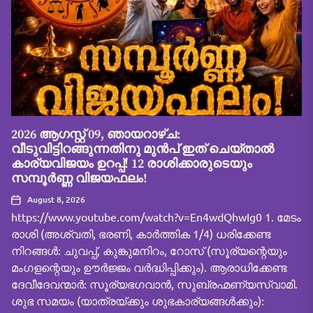
2026 ആഗസ്റ്റ് 09, ഞായറാഴ്ച:
വീടുവിട്ടിറങ്ങുന്നതിനു മുൻപ് ഇത് ചെയ്താൽ
കാര്യവിജയം ഉറപ്പ്! 12 രാശിക്കാരുടെയും
സമ്പൂർണ്ണ വിജയഫലം!
August 8, 2026
https://www.youtube.com/watch?v=En4wdQhwIg0 1. മേടം
രാശി (അശ്വതി, ഭരണി, കാർത്തിക 1/4) ധരിക്കേണ്ട
നിറങ്ങൾ: ചുവപ്പ്, കുങ്കുമനിറം, റോസ് (സൂര്യന്റെയും
മംഗളന്റെയും ഊർജ്ജം വർദ്ധിപ്പിക്കും). ആരാധിക്കേണ്ട
ദേവീദേവന്മാർ: സൂര്യഭഗവാൻ, സുബ്രഹ്മണ്യസ്വാമി.
ശുഭ സമയം (യാത്രയ്ക്കും ശുഭകാര്യങ്ങൾക്കും):