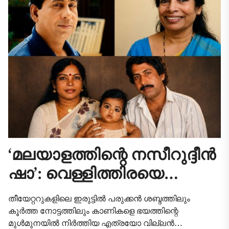
‘മലയാളത്തിന്റെ നസീറുദ്ദീൻ
ഷാ’: വെള്ളിത്തിരയെ
വിറപ്പിച്ച വില്ലൻ, ദുരൂഹ
തീയേറ്ററുകളിലെ ഇരുട്ടിൽ പരുക്കൻ ശബ്ദത്തിലും
അപകടം കവർന്ന
കൂർത്ത നോട്ടത്തിലും കാണികളെ ഭയത്തിന്റെ
മുൾമുനയിൽ നിർത്തിയ എത്രയോ വില്ലൻ