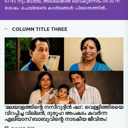
07:45 നും മധ്യേ, അല്ലെങ്കിൽ വൈകുന്നേരം 04:30 ന്
ശേഷം. ചെയ്യേണ്ട കാര്യങ്ങൾ: പ്രഭാതത്തിൽ...
COLUMN TITLE THREE
‘മലയാളത്തിന്റെ നസീറുദ്ദീൻ ഷാ’: വെള്ളിത്തിരയെ
വിറപ്പിച്ച വില്ലൻ, ദുരൂഹ അപകടം കവർന്ന
ഏലിയാസ് ബാബുവിന്റെ നാടകീയ ജീവിതം!
August 9, 2026