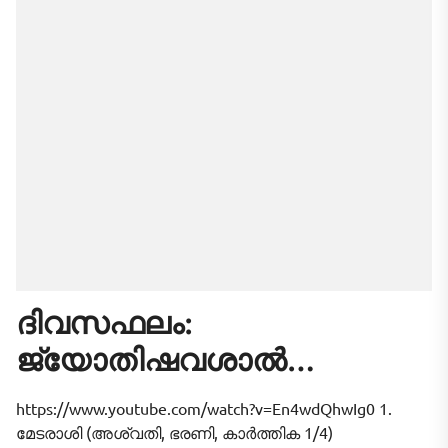
ദിവസഫലം:
ജ്യോതിഷവശാൽ
നിങ്ങളുടെ ഇന്ന്‌ (2026
https://www.youtube.com/watch?v=En4wdQhwIg0 1.
ആഗസ്റ്റ് 07, വെള്ളി)
മേടരാശി (അശ്വതി, ഭരണി, കാർത്തിക 1/4)