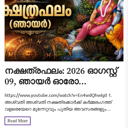
നക്ഷത്രഫലം: 2026 ഓഗസ്റ്റ്
09, ഞായർ ഓരോ
നാളുകാർക്കും എങ്ങനെ
https://www.youtube.com/watch?v=En4wdQhwIg0 1.
എന്നറിയാം
അശ്വതി അശ്വതി നക്ഷത്രക്കാർക്ക് കർമ്മരംഗത്ത്
വളരെയേറെ മുന്നേറ്റവും പുതിയ അവസരങ്ങളും
പ്രകടമാകുന്ന ദിനമാണിത്. മുൻപ് പകുതിവഴിയിൽ
Read More
മുടങ്ങിപ്പോയ പ്രധാനപ്പെട്ട പല ജോലികളും ഇന്ന്