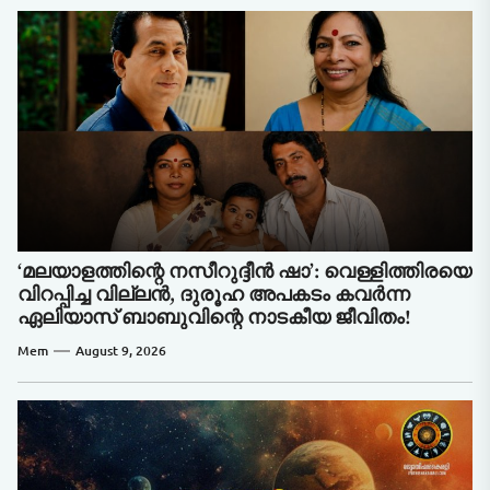
‘മലയാളത്തിന്റെ നസീറുദ്ദീൻ ഷാ’: വെള്ളിത്തിരയെ
വിറപ്പിച്ച വില്ലൻ, ദുരൂഹ അപകടം കവർന്ന
ഏലിയാസ് ബാബുവിന്റെ നാടകീയ ജീവിതം!
Mem
August 9, 2026