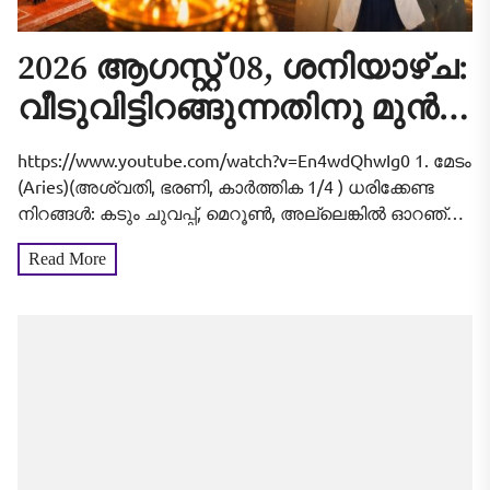
2026 ആഗസ്റ്റ് 08, ശനിയാഴ്ച:
വീടുവിട്ടിറങ്ങുന്നതിനു മുൻപ്
ഇത് ചെയ്താൽ
https://www.youtube.com/watch?v=En4wdQhwIg0 1. മേടം
കാര്യവിജയം ഉറപ്പ്! 12
(Aries)(അശ്വതി, ഭരണി, കാർത്തിക 1/4 ) ധരിക്കേണ്ട
നിറങ്ങൾ: കടും ചുവപ്പ്, മെറൂൺ, അല്ലെങ്കിൽ ഓറഞ്ച്.
രാശിക്കാരുടെയും
(കറുപ്പ് പൂർണ്ണമായും ഒഴിവാക്കുക). ആരാധിക്കേണ്ട
Read More
സമ്പൂർണ്ണ വിജയഫലം!
ദേവീദേവന്മാർ: ഭദ്രകാളി, സുബ്രഹ്മണ്യസ്വാമി.
ശുഭസമയം (വീട്ടിൽ നിന്ന്...