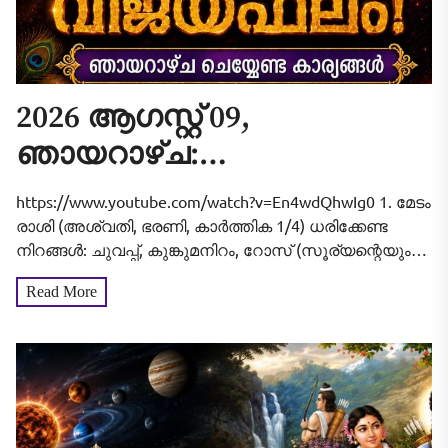
2026 ആഗസ്റ്റ് 09,
ഞായറാഴ്ച:
വീടുവിട്ടിറങ്ങുന്നതിനു മുൻപ്
https://www.youtube.com/watch?v=En4wdQhwIg0 1. മേടം
ഇത് ചെയ്താൽ
രാശി (അശ്വതി, ഭരണി, കാർത്തിക 1/4) ധരിക്കേണ്ട
നിറങ്ങൾ: ചുവപ്പ്, കുങ്കുമനിറം, റോസ് (സൂര്യന്റെയും
കാര്യവിജയം ഉറപ്പ്! 12
മംഗളന്റെയും ഊർജ്ജം വർദ്ധിപ്പിക്കും). ആരാധിക്കേണ്ട
Read More
രാശിക്കാരുടെയും
ദേവീദേവന്മാർ: സൂര്യഭഗവാൻ, സുബ്രഹ്മണ്യസ്വാമി.
ശുഭ സമയം (യാത്രയ്ക്കും ശുഭകാര്യങ്ങൾക്കും):...
സമ്പൂർണ്ണ വിജയഫലം!