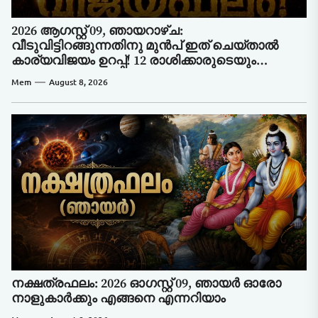
2026 ആഗസ്റ്റ് 09, ഞായറാഴ്ച:
വീടുവിട്ടിറങ്ങുന്നതിനു മുൻപ് ഇത് ചെയ്താൽ
കാര്യവിജയം ഉറപ്പ്! 12 രാശിക്കാരുടെയും
സമ്പൂർണ്ണ വിജയഫലം!
Mem
August 8, 2026
നക്ഷത്രഫലം: 2026 ഓഗസ്റ്റ് 09, ഞായർ ഓരോ
നാളുകാർക്കും എങ്ങനെ എന്നറിയാം