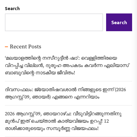
Search
Search
Recent Posts
‘മലയാളത്തിന്റെ നസീറുദ്ദീൻ ഷാ’: വെള്ളിത്തിരയെ
വിറപ്പിച്ച വില്ലൻ, ദുരൂഹ അപകടം കവർന്ന ഏലിയാസ്
ബാബുവിന്റെ നാടകീയ ജീവിതം!
ദിവസഫലം: ജ്യോതിഷവശാൽ നിങ്ങളുടെ ഇന്ന്‌ (2026
ആഗസ്റ്റ് 09, ഞായർ) എങ്ങനെ എന്നറിയാം
2026 ആഗസ്റ്റ് 09, ഞായറാഴ്ച: വീടുവിട്ടിറങ്ങുന്നതിനു
മുൻപ് ഇത് ചെയ്താൽ കാര്യവിജയം ഉറപ്പ്! 12
രാശിക്കാരുടെയും സമ്പൂർണ്ണ വിജയഫലം!