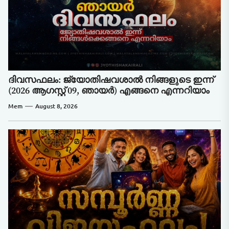
ദിവസഫലം: ജ്യോതിഷവശാൽ നിങ്ങളുടെ ഇന്ന്‌
(2026 ആഗസ്റ്റ് 09, ഞായർ) എങ്ങനെ എന്നറിയാം
Mem
August 8, 2026