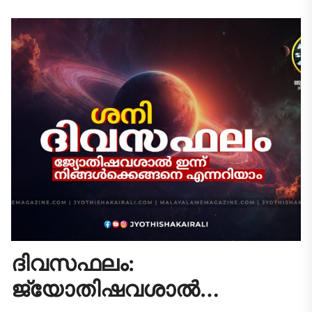
വിജയകരമായി പൂർത്തിയാക്കാൻ സാധിക്കും.
ഔദ്യോഗിക തലത്തിൽ നിങ്ങളുടെ...
ദിവസഫലം:
ജ്യോതിഷവശാൽ