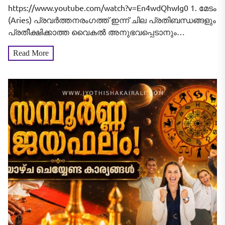
നിങ്ങളുടെ ഇന്ന്‌ (2026
https://www.youtube.com/watch?v=En4wdQhwIg0 1. മേടം
ആഗസ്റ്റ് 08, ശനി) എങ്ങനെ
(Aries) പ്രവർത്തനരംഗത്ത് ഇന്ന് ചില പ്രതിബന്ധങ്ങളും
പ്രതീക്ഷിക്കാത്ത വൈകൽ അനുഭവപ്പെടാനും
എന്നറിയാം
സാധ്യതയുണ്ട്. സാമ്പത്തിക ഇടപാടുകളിൽ പൂർണ്ണ
Read More
ശ്രദ്ധ പുലർത്തേണ്ടതുണ്ട്; അനാവശ്യമായ ധനനഷ്ടം
വരാതിരിക്കാൻ മുൻകരുതലുകൾ എടുക്കുക.
തൊഴിൽസ്ഥലത്തും കുടുംബത്തിലും
സഹപ്രവർത്തകരുമായും...