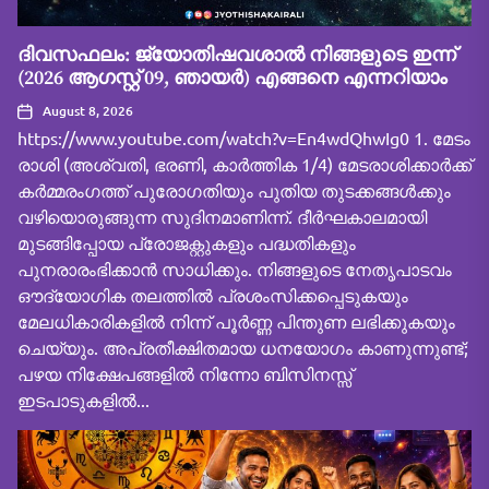
ദിവസഫലം: ജ്യോതിഷവശാൽ നിങ്ങളുടെ ഇന്ന്‌
(2026 ആഗസ്റ്റ് 09, ഞായർ) എങ്ങനെ എന്നറിയാം
August 8, 2026
https://www.youtube.com/watch?v=En4wdQhwIg0 1. മേടം
രാശി (അശ്വതി, ഭരണി, കാർത്തിക 1/4) മേടരാശിക്കാർക്ക്
കർമ്മരംഗത്ത് പുരോഗതിയും പുതിയ തുടക്കങ്ങൾക്കും
വഴിയൊരുങ്ങുന്ന സുദിനമാണിന്ന്. ദീർഘകാലമായി
മുടങ്ങിപ്പോയ പ്രോജക്റ്റുകളും പദ്ധതികളും
പുനരാരംഭിക്കാൻ സാധിക്കും. നിങ്ങളുടെ നേതൃപാടവം
ഔദ്യോഗിക തലത്തിൽ പ്രശംസിക്കപ്പെടുകയും
മേലധികാരികളിൽ നിന്ന് പൂർണ്ണ പിന്തുണ ലഭിക്കുകയും
ചെയ്യും. അപ്രതീക്ഷിതമായ ധനയോഗം കാണുന്നുണ്ട്;
പഴയ നിക്ഷേപങ്ങളിൽ നിന്നോ ബിസിനസ്സ്
ഇടപാടുകളിൽ...