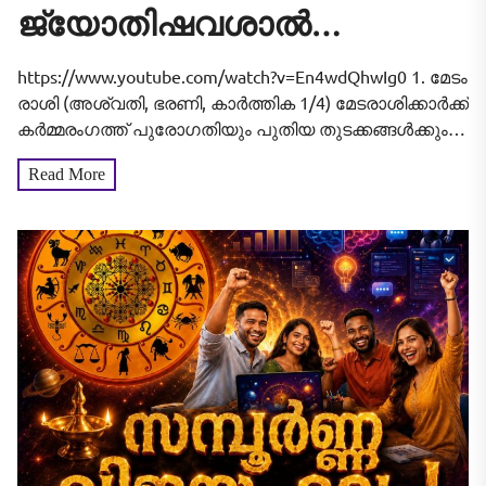
ജ്യോതിഷവശാൽ
നിങ്ങളുടെ ഇന്ന്‌ (2026
https://www.youtube.com/watch?v=En4wdQhwIg0 1. മേടം
ആഗസ്റ്റ് 09, ഞായർ)
രാശി (അശ്വതി, ഭരണി, കാർത്തിക 1/4) മേടരാശിക്കാർക്ക്
കർമ്മരംഗത്ത് പുരോഗതിയും പുതിയ തുടക്കങ്ങൾക്കും
എങ്ങനെ എന്നറിയാം
വഴിയൊരുങ്ങുന്ന സുദിനമാണിന്ന്. ദീർഘകാലമായി
Read More
മുടങ്ങിപ്പോയ പ്രോജക്റ്റുകളും പദ്ധതികളും
പുനരാരംഭിക്കാൻ സാധിക്കും. നിങ്ങളുടെ നേതൃപാടവം
ഔദ്യോഗിക തലത്തിൽ...