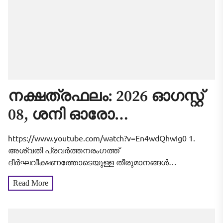
നക്ഷത്രഫലം: 2026 ഓഗസ്റ്റ്
08, ശനി ഓരോ
നാളുകാർക്കും എങ്ങനെ
https://www.youtube.com/watch?v=En4wdQhwIg0 1.
എന്നറിയാം
അശ്വതി പ്രവർത്തനരംഗത്ത്
ദീർഘവീക്ഷണത്തോടെയുള്ള തീരുമാനങ്ങൾ
കൈക്കൊള്ളാൻ സാധിക്കുന്ന അനുകൂല ദിനമാണിത്.
Read More
പുതിയ സംരംഭങ്ങളെക്കുറിച്ച് ചിന്തിക്കുന്നവർക്ക്
ആവശ്യമായ പിന്തുണയും സഹകരണവും ഉചിതമായ
സമയത്ത് ലഭിക്കും. തൊഴിൽപരമായ കാര്യങ്ങളിൽ
മേലധികാരികളിൽ നിന്ന് പ്രശംസയും സഹകരണവും...