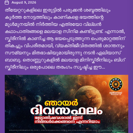
August 9, 2026
തീയേറ്ററുകളിലെ ഇരുട്ടിൽ പരുക്കൻ ശബ്ദത്തിലും
കൂർത്ത നോട്ടത്തിലും കാണികളെ ഭയത്തിന്റെ
മുൾമുനയിൽ നിർത്തിയ എത്രയോ വില്ലൻ
കഥാപാത്രങ്ങളെ മലയാള സിനിമ കണ്ടിട്ടുണ്ട്. എന്നാൽ,
സ്ക്രീനിൽ കാണിച്ച ആ ഭയപ്പെടുത്തുന്ന പെരുമാറ്റത്തിന്
തികച്ചും വിപരീതമായി, വ്യക്തിജീവിതത്തിൽ ശാന്തനും
സൗമ്യനും മിതഭാഷിയുമായിരുന്നു നടൻ ഏലിയാസ്
ബാബു. തൊണ്ണൂറുകളിൽ മലയാള മിനിസ്ക്രീനിലും ബിഗ്
സ്ക്രീനിലും ഒരുപോലെ തരംഗം സൃഷ്ടിച്ച ഈ...