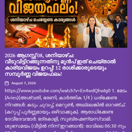
2026 ആഗസ്റ്റ് 08, ശനിയാഴ്ച:
വീടുവിട്ടിറങ്ങുന്നതിനു മുൻപ് ഇത് ചെയ്താൽ
കാര്യവിജയം ഉറപ്പ്! 12 രാശിക്കാരുടെയും
സമ്പൂർണ്ണ വിജയഫലം!
August 7, 2026
https://www.youtube.com/watch?v=En4wdQhwIg0 1. മേടം
(Aries)(അശ്വതി, ഭരണി, കാർത്തിക 1/4 ) ധരിക്കേണ്ട
നിറങ്ങൾ: കടും ചുവപ്പ്, മെറൂൺ, അല്ലെങ്കിൽ ഓറഞ്ച്.
(കറുപ്പ് പൂർണ്ണമായും ഒഴിവാക്കുക). ആരാധിക്കേണ്ട
ദേവീദേവന്മാർ: ഭദ്രകാളി, സുബ്രഹ്മണ്യസ്വാമി.
ശുഭസമയം (വീട്ടിൽ നിന്ന് ഇറങ്ങാൻ): രാവിലെ 06:30 നും