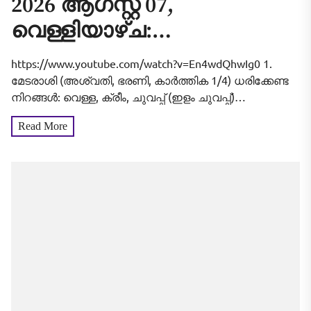
2026 ആഗസ്റ്റ് 07,
വെള്ളിയാഴ്ച:
വീടുവിട്ടിറങ്ങുന്നതിനു മുൻപ്
https://www.youtube.com/watch?v=En4wdQhwIg0 1.
ഇത് ചെയ്താൽ
മേടരാശി (അശ്വതി, ഭരണി, കാർത്തിക 1/4) ധരിക്കേണ്ട
നിറങ്ങൾ: വെള്ള, ക്രീം, ചുവപ്പ് (ഇളം ചുവപ്പ്)
കാര്യവിജയം ഉറപ്പ്! 12
ആരാധിക്കേണ്ട ദേവീദേവന്മാർ: ഭദ്രകാളി,
Read More
രാശിക്കാരുടെയും
സുബ്രഹ്മണ്യൻ ശുഭ സമയം (യാത്ര തുടങ്ങാൻ/
തുടക്കമിടാൻ): രാവിലെ 06:15 നും...
സമ്പൂർണ്ണ വിജയഫലം!