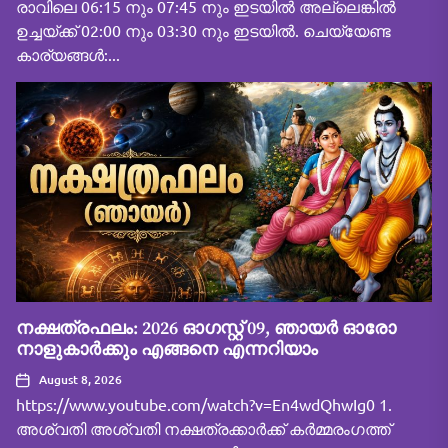
രാവിലെ 06:15 നും 07:45 നും ഇടയിൽ അല്ലെങ്കിൽ
ഉച്ചയ്ക്ക് 02:00 നും 03:30 നും ഇടയിൽ. ചെയ്യേണ്ട
കാര്യങ്ങൾ:...
നക്ഷത്രഫലം: 2026 ഓഗസ്റ്റ് 09, ഞായർ ഓരോ
നാളുകാർക്കും എങ്ങനെ എന്നറിയാം
August 8, 2026
https://www.youtube.com/watch?v=En4wdQhwIg0 1.
അശ്വതി അശ്വതി നക്ഷത്രക്കാർക്ക് കർമ്മരംഗത്ത്